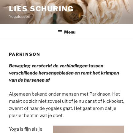
Ga
LIES SCHURING
naar
Yogalessen
de
inhoud
Menu
PARKINSON
Beweging versterkt de verbindingen
tussen
verschillende hersengebieden
en remt het krimpen
van de hersenen af
Algemeen bekend onder mensen met Parkinson. Het
maakt op zich niet zoveel uit of je nu danst of kickbokst,
zwemt of naar de yogales gaat. Het gaat erom dat je
plezier hebt in wat je doet.
Yoga is fijn als je