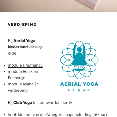
VERDIEPING
Bij
Aerial Yoga
Nederland
verzorg
ik de
module Pregnancy
module Relax en
Recharge
module asana 2/
verdieping
Bij
Club Yoga
in Leeuwarden ben ik
hoofddocent van de Zwangerschapsopleiding (50 uur)